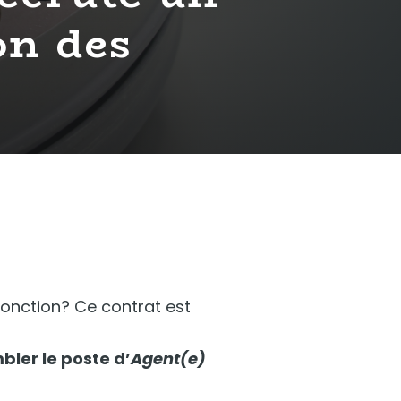
on des
 fonction? Ce contrat est
bler le poste d’
Agent(e)