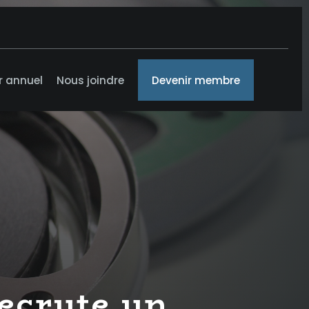
r annuel
Nous joindre
Devenir membre
recrute un