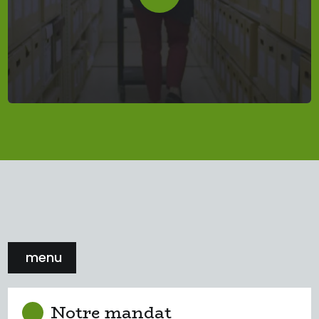
menu
Notre mandat
Notre mandat
Les archives